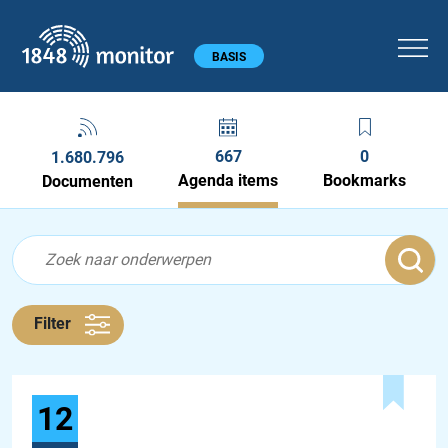
1848 monitor
Hoofdmenu
BASIS
667
0
1.680.796
Agenda items
Bookmarks
Documenten
Feed menu
Feed
Agenda feed
Filter
12