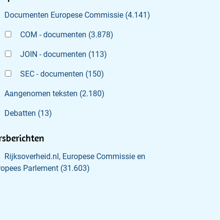
Documenten Europese Commissie
(
4.141
)
COM - documenten
(
3.878
)
JOIN - documenten
(
113
)
SEC - documenten
(
150
)
Aangenomen teksten
(
2.180
)
Debatten
(
13
)
rsberichten
Rijksoverheid.nl, Europese Commissie en
ropees Parlement
(
31.603
)