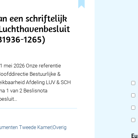
n een schriftelijk
Luchthavenbesluit
31936-1265)
 mei 2026 Onze referentie
fddirectie Bestuurlijke &
reikbaarheid Afdeling LUV & SCH
na 1 van 2 Beslisnota
esluit…
umenten Tweede Kamer|Overig
Eu