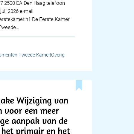
17 2500 EA Den Haag telefoon
juli 2026 e-mail
erstekamer.n1 De Eerste Kamer
e Tweede…
umenten Tweede Kamer|Overig
zake Wijziging van
n voor een meer
ige aanpak van de
 het primair en het