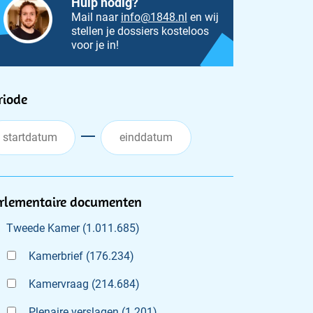
Hulp nodig?
Mail naar
info@1848.nl
en wij
stellen je dossiers kosteloos
voor je in!
ilters
riode
rlementaire documenten
Tweede Kamer
(
1.011.685
)
Kamerbrief
(
176.234
)
Kamervraag
(
214.684
)
Plenaire verslagen
(
1.201
)