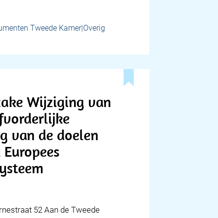
umenten Tweede Kamer|Overig
zake Wijziging van
fvorderlijke
ng van de doelen
t Europees
systeem
ernestraat 52 Aan de Tweede