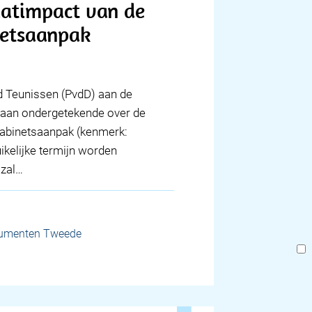
aatimpact van de
netsaanpak
id Teunissen (PvdD) aan de
 aan ondergetekende over de
kabinetsaanpak (kenmerk:
ikelijke termijn worden
 zal…
cumenten Tweede