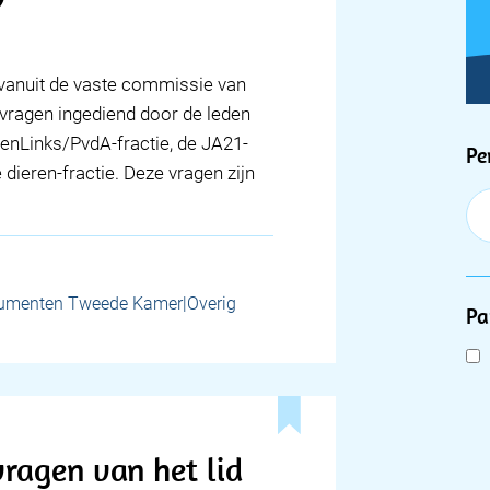
n vanuit de vaste commissie van
e vragen ingediend door de leden
oenLinks/PvdA-fractie, de JA21-
F
Pe
e dieren-fractie. Deze vragen zijn
umenten Tweede Kamer|Overig
Pa
ragen van het lid