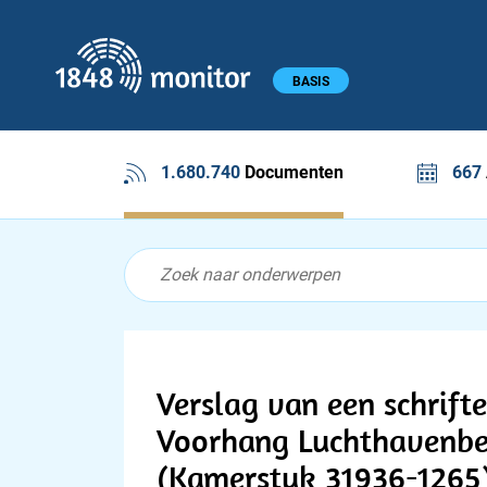
1848 monitor
Hoofdmenu
BASIS
1.680.740
Documenten
667
Feed menu
Feed
Documenten feed
Verslag van een schrifte
Voorhang Luchthavenbe
(Kamerstuk 31936-1265