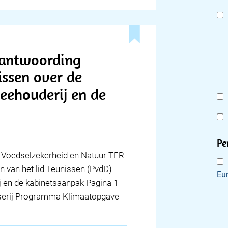
beantwoording
issen over de
eehouderij en de
Pe
, Voedselzekerheid en Natuur TER
 van het lid Teunissen (PvdD)
Eu
j en de kabinetsaanpak Pagina 1
isserij Programma Klimaatopgave