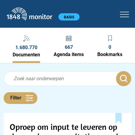
1848 monitor
Hoofdmenu
BASIS
667
0
1.680.770
Agenda items
Bookmarks
Documenten
Feed menu
Feed
Documenten feed
Filter
Oproep om input te leveren op