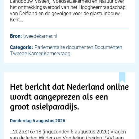
Landbouw, Visserij, Voedselzekerheid en Natuur over
het onttrekkingsverbod van het Hoogheemraadschap
van Delfland en de gevolgen voor de glastuinbouw.
Kent…
Bron:
tweedekamer.nl
Categorie:
Parlementaire documenten|Documenten
Tweede Kamer|Kamervraag
Het bericht dat Nederland online
wordt aangeprezen als een
groot asielparadijs.
donderdag 6 augustus 2026
… 2026Z16718 (ingezonden 6 augustus 2026) Vragen
van de leden Wilders en Vondeling (beiden PVV) aan