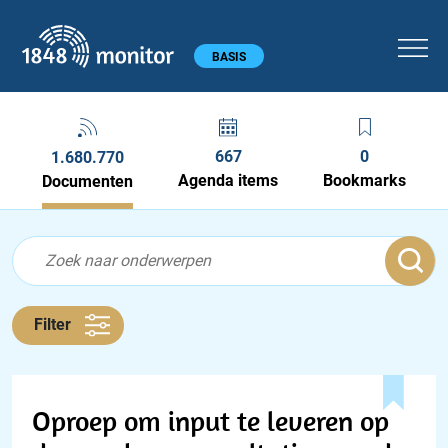
1848 monitor
Hoofdmenu
BASIS
667
0
1.680.770
Agenda items
Bookmarks
Documenten
Feed menu
Feed
Documenten feed
Filter
Oproep om input te leveren op