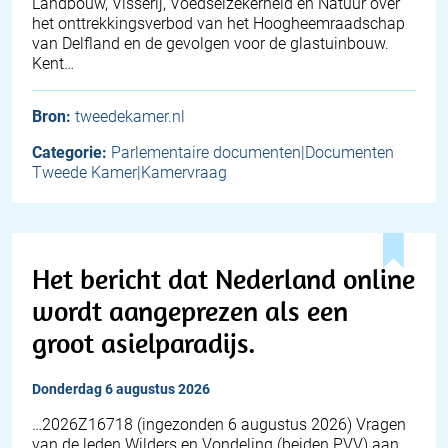
Landbouw, Visserij, Voedselzekerheid en Natuur over
het onttrekkingsverbod van het Hoogheemraadschap
van Delfland en de gevolgen voor de glastuinbouw.
Kent…
Bron:
tweedekamer.nl
Categorie:
Parlementaire documenten|Documenten
Tweede Kamer|Kamervraag
Het bericht dat Nederland online
wordt aangeprezen als een
groot asielparadijs.
donderdag 6 augustus 2026
… 2026Z16718 (ingezonden 6 augustus 2026) Vragen
van de leden Wilders en Vondeling (beiden PVV) aan