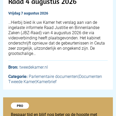
Raad 4 augustus 2026
vrijdag 7 augustus 2026
… Hierbij bied ik uw Kamer het verslag aan van de
ingelaste informele Raad Justitie en Binnenlandse
Zaken (JBZ-Raad) van 4 augustus 2026 die via
videoverbinding heeft plaatsgevonden. Het kabinet
onderschrijft opnieuw dat de gebeurtenissen in Ceuta
zeer zorgelijk, uitzonderlijk en ongekend zijn. De
grootschalige…
Bron:
tweedekamer.nl
Categorie:
Parlementaire documenten|Documenten
Tweede Kamer|Kamerbrief
Probeer 1848 Pro
PRO
Bespaar tijd en blijf nog beter op de hoogte met