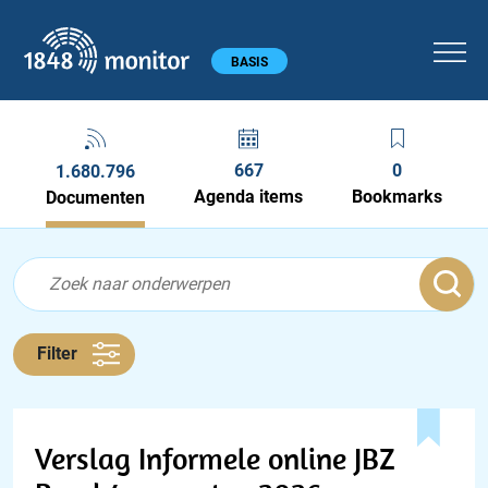
1848 monitor
Hoofdmenu
BASIS
667
0
1.680.796
Agenda items
Bookmarks
Documenten
Feed menu
Feed
Documenten feed
Filter
Verslag Informele online JBZ