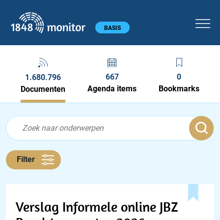
1848 monitor
Hoofdmenu
BASIS
667
0
1.680.796
Agenda items
Bookmarks
Documenten
Feed menu
Feed
Documenten feed
Filter
Verslag Informele online JBZ