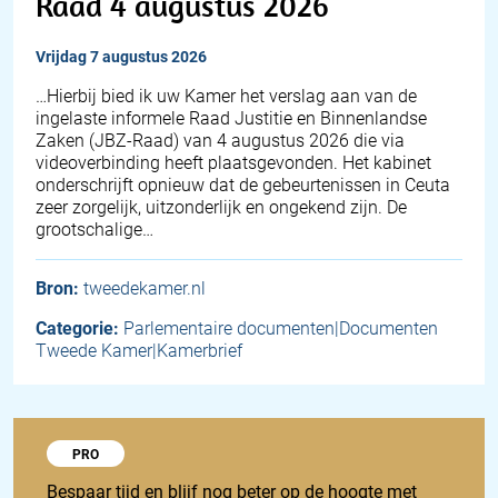
Raad 4 augustus 2026
vrijdag 7 augustus 2026
… Hierbij bied ik uw Kamer het verslag aan van de
ingelaste informele Raad Justitie en Binnenlandse
Zaken (JBZ-Raad) van 4 augustus 2026 die via
videoverbinding heeft plaatsgevonden. Het kabinet
onderschrijft opnieuw dat de gebeurtenissen in Ceuta
zeer zorgelijk, uitzonderlijk en ongekend zijn. De
grootschalige…
Bron:
tweedekamer.nl
Categorie:
Parlementaire documenten|Documenten
Tweede Kamer|Kamerbrief
Probeer 1848 Pro
PRO
Bespaar tijd en blijf nog beter op de hoogte met