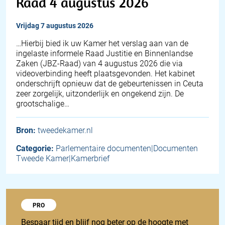
Raad 4 augustus 2026
vrijdag 7 augustus 2026
… Hierbij bied ik uw Kamer het verslag aan van de
ingelaste informele Raad Justitie en Binnenlandse
Zaken (JBZ-Raad) van 4 augustus 2026 die via
videoverbinding heeft plaatsgevonden. Het kabinet
onderschrijft opnieuw dat de gebeurtenissen in Ceuta
zeer zorgelijk, uitzonderlijk en ongekend zijn. De
grootschalige…
Bron:
tweedekamer.nl
Categorie:
Parlementaire documenten|Documenten
Tweede Kamer|Kamerbrief
Probeer 1848 Pro
PRO
Bespaar tijd en blijf nog beter op de hoogte met