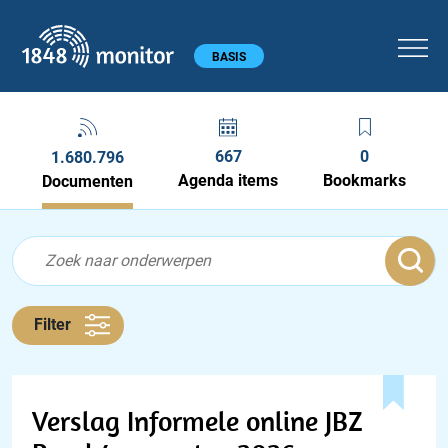
1848 monitor
Hoofdmenu
BASIS
667
0
1.680.796
Agenda items
Bookmarks
Documenten
Feed menu
Feed
Documenten feed
Filter
Verslag Informele online JBZ