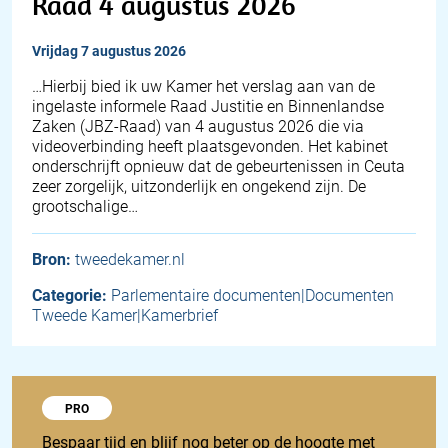
Raad 4 augustus 2026
vrijdag 7 augustus 2026
… Hierbij bied ik uw Kamer het verslag aan van de
ingelaste informele Raad Justitie en Binnenlandse
Zaken (JBZ-Raad) van 4 augustus 2026 die via
videoverbinding heeft plaatsgevonden. Het kabinet
onderschrijft opnieuw dat de gebeurtenissen in Ceuta
zeer zorgelijk, uitzonderlijk en ongekend zijn. De
grootschalige…
Bron:
tweedekamer.nl
Categorie:
Parlementaire documenten|Documenten
Tweede Kamer|Kamerbrief
Probeer 1848 Pro
PRO
Bespaar tijd en blijf nog beter op de hoogte met