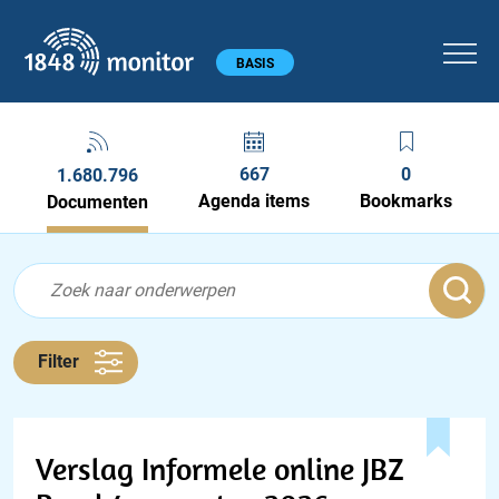
1848 monitor
Hoofdmenu
BASIS
667
0
1.680.796
Agenda items
Bookmarks
Documenten
Feed menu
Feed
Documenten feed
Filter
Verslag Informele online JBZ