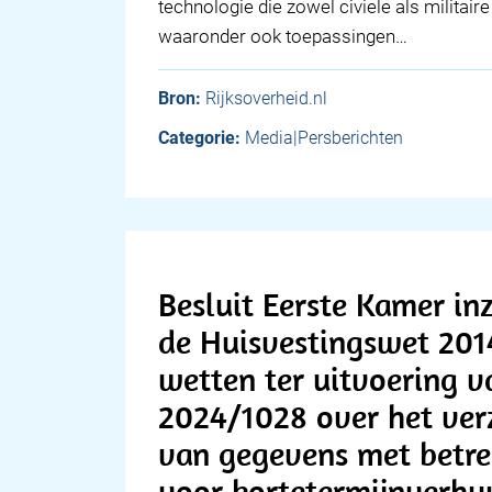
technologie die zowel civiele als militai
waaronder ook toepassingen…
Bron:
Rijksoverheid.nl
Categorie:
Media|Persberichten
Besluit Eerste Kamer in
de Huisvestingswet 201
wetten ter uitvoering v
2024/1028 over het ver
van gegevens met betre
voor kortetermijnverhu