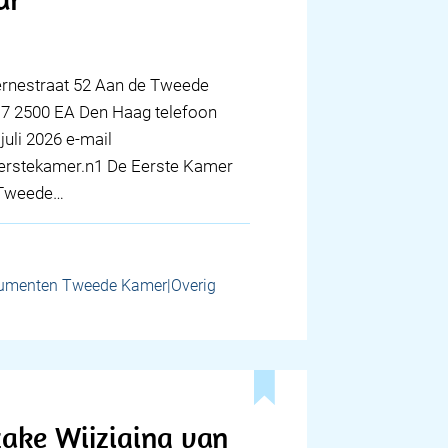
zernestraat 52 Aan de Tweede
17 2500 EA Den Haag telefoon
juli 2026 e-mail
erstekamer.n1 De Eerste Kamer
e Tweede…
umenten Tweede Kamer|Overig
zake Wijziging van