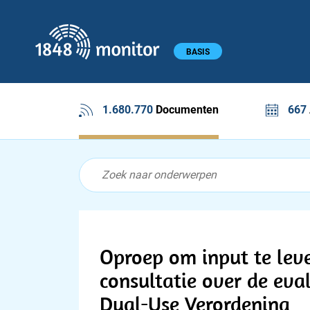
1848 monitor
Hoofdmenu
BASIS
1.680.770
Documenten
667
Feed menu
Feed
Documenten feed
Oproep om input te lev
consultatie over de eva
Dual-Use Verordening