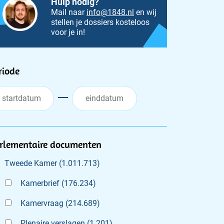
Hulp nodig?
Mail naar
info@1848.nl
en wij
stellen je dossiers kosteloos
voor je in!
ilters
riode
rlementaire documenten
Tweede Kamer
(
1.011.713
)
Kamerbrief
(
176.234
)
Kamervraag
(
214.689
)
Plenaire verslagen
(
1.201
)