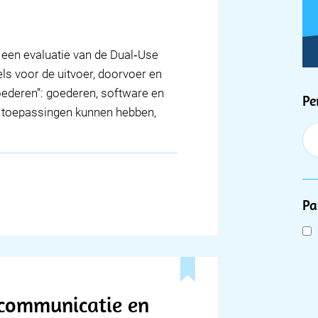
een evaluatie van de Dual‑Use
ls voor de uitvoer, doorvoer en
ederen”: goederen, software en
F
Pe
re toepassingen kunnen hebben,
Pa
ecommunicatie en