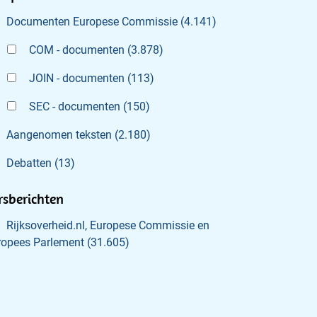
Documenten Europese Commissie
(
4.141
)
COM - documenten
(
3.878
)
JOIN - documenten
(
113
)
SEC - documenten
(
150
)
Aangenomen teksten
(
2.180
)
Debatten
(
13
)
rsberichten
Rijksoverheid.nl, Europese Commissie en
ropees Parlement
(
31.605
)