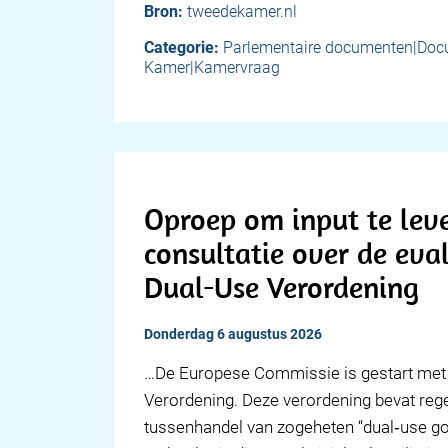
Bron:
tweedekamer.nl
Categorie:
Parlementaire documenten|Do
Kamer|Kamervraag
Oproep om input te lev
consultatie over de eva
Dual-Use Verordening
donderdag 6 augustus 2026
…De Europese Commissie is gestart met 
Verordening. Deze verordening bevat rege
tussenhandel van zogeheten “dual‑use go