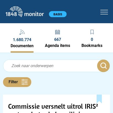
1848 monitor
Hoofdmenu
BASIS
667
0
1.680.774
Agenda items
Bookmarks
Documenten
Feed menu
Feed
Documenten feed
Filter
Commissie versnelt uitrol IRIS²