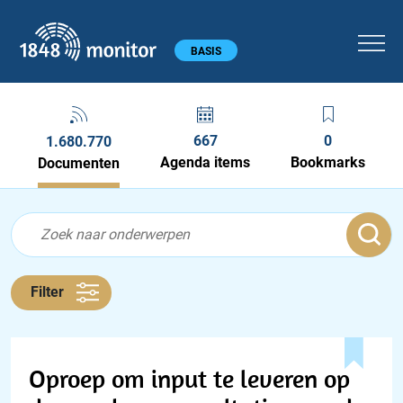
1848 monitor
Hoofdmenu
BASIS
667
0
1.680.770
Agenda items
Bookmarks
Documenten
Feed menu
Feed
Documenten feed
Filter
Oproep om input te leveren op