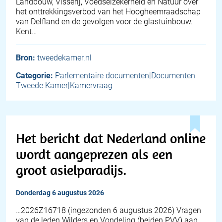
Landbouw, Visserij, Voedselzekerheid en Natuur over
het onttrekkingsverbod van het Hoogheemraadschap
van Delfland en de gevolgen voor de glastuinbouw.
Kent…
Bron:
tweedekamer.nl
Categorie:
Parlementaire documenten|Documenten
Tweede Kamer|Kamervraag
Het bericht dat Nederland online
wordt aangeprezen als een
groot asielparadijs.
donderdag 6 augustus 2026
… 2026Z16718 (ingezonden 6 augustus 2026) Vragen
van de leden Wilders en Vondeling (beiden PVV) aan