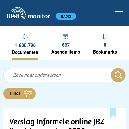
1848 monitor
Hoofdmenu
BASIS
667
0
1.680.796
Agenda items
Bookmarks
Documenten
Feed menu
Feed
Documenten feed
Filter
Verslag Informele online JBZ