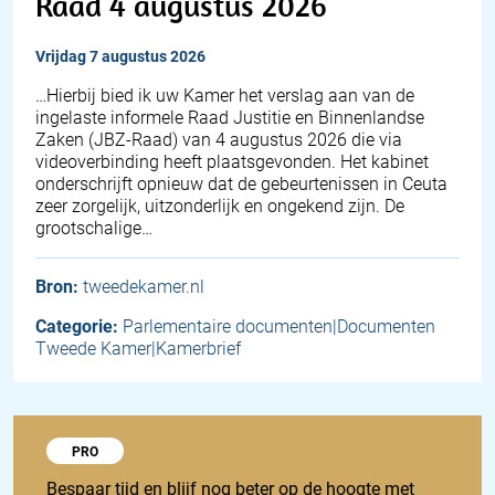
Raad 4 augustus 2026
vrijdag 7 augustus 2026
… Hierbij bied ik uw Kamer het verslag aan van de
ingelaste informele Raad Justitie en Binnenlandse
Zaken (JBZ-Raad) van 4 augustus 2026 die via
videoverbinding heeft plaatsgevonden. Het kabinet
onderschrijft opnieuw dat de gebeurtenissen in Ceuta
zeer zorgelijk, uitzonderlijk en ongekend zijn. De
grootschalige…
Bron:
tweedekamer.nl
Categorie:
Parlementaire documenten|Documenten
Tweede Kamer|Kamerbrief
Probeer 1848 Pro
PRO
Bespaar tijd en blijf nog beter op de hoogte met