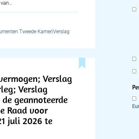
 van…
umenten Tweede Kamer|Verslag
vermogen; Verslag
rleg; Verslag
Pe
er de geannoteerde
Eu
le Raad voor
 juli 2026 te