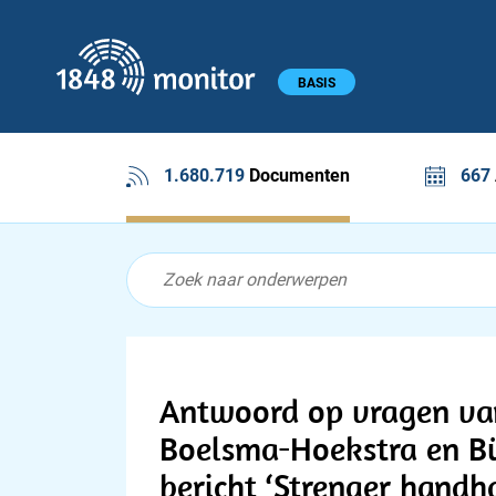
1848 monitor
Hoofdmenu
BASIS
1.680.719
Documenten
667
Feed menu
Feed
Documenten feed
Antwoord op vragen va
Boelsma-Hoekstra en Bü
bericht ‘Strenger handh