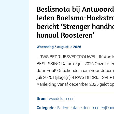
Beslisnota bij Antwoor
leden Boelsma-Hoekstra
bericht ‘Strenger handh
kanaal Roosteren’
woensdag 5 augustus 2026
…RWS BEDRIJFSVERTROUWELIJK Aan Min
BESLISSING Datum 7 juli 2026 Onze ref
door Fout! Onbekende naam voor docume
juli 2026 Bijlage(n) 4 RWS BEDRIJFSVE
Aanleiding Vanaf december 2025 geldt o
Bron:
tweedekamer.nl
Categorie:
Parlementaire documenten|Doc