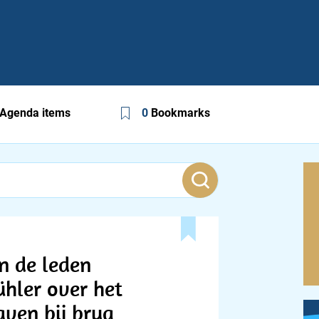
Agenda items
0
Bookmarks
n de leden
hler over het
aven bij brug