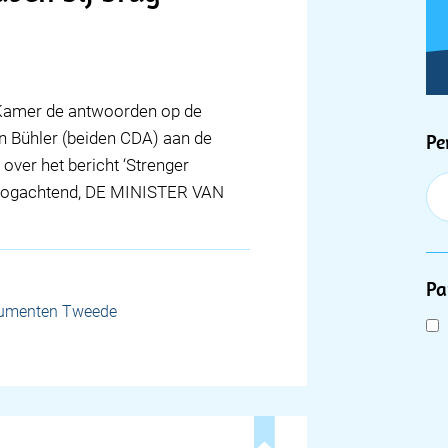
e Kamer de antwoorden op de
F
 Bühler (beiden CDA) aan de
Pe
 over het bericht ‘Strenger
Hoogachtend, DE MINISTER VAN
Pa
cumenten Tweede