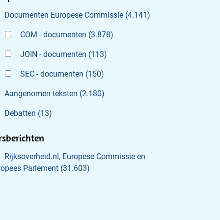
Documenten Europese Commissie
(
4.141
)
COM - documenten
(
3.878
)
JOIN - documenten
(
113
)
SEC - documenten
(
150
)
Aangenomen teksten
(
2.180
)
Debatten
(
13
)
rsberichten
Rijksoverheid.nl, Europese Commissie en
ropees Parlement
(
31.603
)