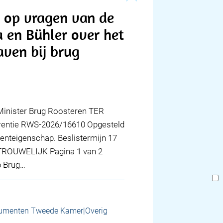
d op vragen van de
 en Bühler over het
aven bij brug
ister Brug Roosteren TER
erentie RWS-2026/16610 Opgesteld
nteigenschap. Beslistermijn 17
RTROUWELIJK Pagina 1 van 2
p Brug…
umenten Tweede Kamer|Overig