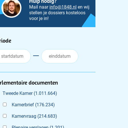
Hulp nodig?
Mail naar
info@1848.nl
en wij
stellen je dossiers kosteloos
voor je in!
ilters
riode
rlementaire documenten
Tweede Kamer
(
1.011.664
)
Kamerbrief
(
176.234
)
Kamervraag
(
214.683
)
Plenaire verslagen
(
1.201
)