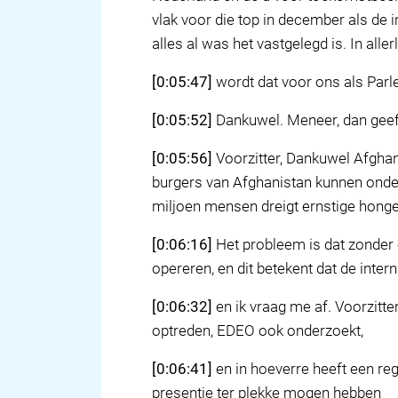
vlak voor die top in december als de
alles al was het vastgelegd is. In all
[0:05:47]
wordt dat voor ons als Parl
[0:05:52]
Dankuwel. Meneer, dan geef 
[0:05:56]
Voorzitter, Dankuwel Afghani
burgers van Afghanistan kunnen onder
miljoen mensen dreigt ernstige honger
[0:06:16]
Het probleem is dat zonder 
opereren, en dit betekent dat de int
[0:06:32]
en ik vraag me af. Voorzitt
optreden, EDEO ook onderzoekt,
[0:06:41]
en in hoeverre heeft een re
presentie ter plekke mogen hebben