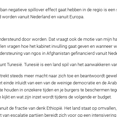
an negatieve spillover effect gaat hebben in de regio is een
rd worden vanuit Nederland en vanuit Europa.
dersteund door worden. Dat vraagt ook de motie van mijn han
len vragen hoe het kabinet invulling gaat geven en wanneer 
ndersteuning van ngos in Afghanistan gefinancierd vanuit Nede
nt Tunesië. Tunesië is een land spil van het aanwakkeren van 
 trekt steeds meer macht naar zich toe en beantwoordt gew
t einde inluidt van een van de weinige democratie en de Arab
 te houden in onzekere tijden en je burgers te beschermen te
ijkt en wat zijn inzet wordt tijdens de volgende er budget.
anuit de fractie van denk Ethiopië. Het land staat op omvallen
t van escalatie partijen bereidt zich voor op een intensivering