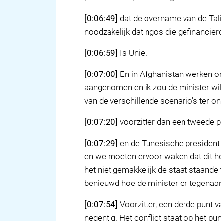
[0:06:49]
dat de overname van de Talib
noodzakelijk dat ngos die gefinancie
[0:06:59]
Is Unie.
[0:07:00]
En in Afghanistan werken on
aangenomen en ik zou de minister wil
van de verschillende scenario's ter o
[0:07:20]
voorzitter dan een tweede pu
[0:07:29]
en de Tunesische president
en we moeten ervoor waken dat dit he
het niet gemakkelijk de staat staande
benieuwd hoe de minister er tegenaan k
[0:07:54]
Voorzitter, een derde punt v
negentig. Het conflict staat op het pun