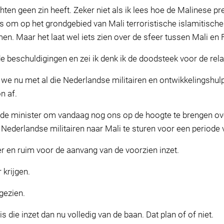
ten geen zin heeft. Zeker niet als ik lees hoe de Malinese p
s om op het grondgebied van Mali terroristische islamitische te
en. Maar het laat wel iets zien over de sfeer tussen Mali en F
 beschuldigingen en zei ik denk ik de doodsteek voor de relat
 we nu met al die Nederlandse militairen en ontwikkelingshul
n af.
k de minister om vandaag nog ons op de hoogte te brengen o
 Nederlandse militairen naar Mali te sturen voor een period
 en ruim voor de aanvang van de voorzien inzet.
 krijgen.
gezien.
s die inzet dan nu volledig van de baan. Dat plan of of niet.