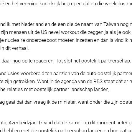
lië en het verenigd koninkrijk begrepen dat en die week dus 
 vind ik met Nederland en de een die de naam van Taiwan nog n
er zijn mensen uit de US nevel workout die zeggen ja als je o
l je nucleaire onderzeeboot moeten inzetten en dan is vind ik
in dit verhaal.
aar nog op te reageren. Tot slot het oostelijk partnerschap. D
clusies voorbereid ten aanzien van de auto oostelijk partner
te zijn getrokken. Want in de agenda van de RBS staat dat er 
e relaties met oostelijk partner landschap landen,
 gaat dat dan vraag ik de minister, want onder die zijn oost
tig Azerbeidzjan. Ik vind dat de kamer op dit moment beter
 hebben met die oostelijk partnerschap landen en hoe dat co