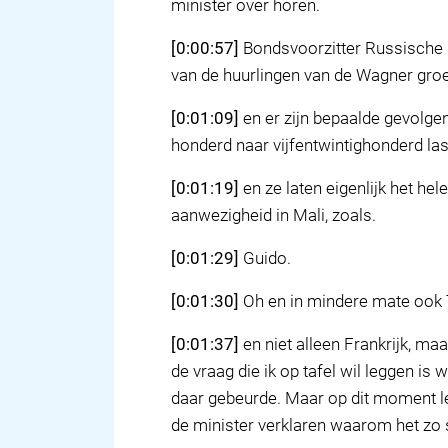
minister over horen.
[0:00:57]
Bondsvoorzitter Russische 
van de huurlingen van de Wagner groep
[0:01:09]
en er zijn bepaalde gevolgen 
honderd naar vijfentwintighonderd las
[0:01:19]
en ze laten eigenlijk het he
aanwezigheid in Mali, zoals.
[0:01:29]
Guido.
[0:01:30]
Oh en in mindere mate ook T
[0:01:37]
en niet alleen Frankrijk, maa
de vraag die ik op tafel wil leggen is
daar gebeurde. Maar op dit moment leef
de minister verklaren waarom het zo st