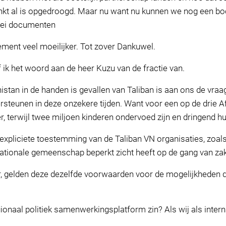
 inkt al is opgedroogd. Maar nu want nu kunnen we nog een bo
erlei documenten
ement veel moeilijker. Tot zover Dankuwel.
ik het woord aan de heer Kuzu van de fractie van.
stan in de handen is gevallen van Taliban is aan ons de vraa
steunen in deze onzekere tijden. Want voor een op de drie Af
, terwijl twee miljoen kinderen ondervoed zijn en dringend h
expliciete toestemming van de Taliban VN organisaties, zoal
ernationale gemeenschap beperkt zicht heeft op de gang van z
er, gelden deze dezelfde voorwaarden voor de mogelijkheden d
gionaal politiek samenwerkingsplatform zin? Als wij als int