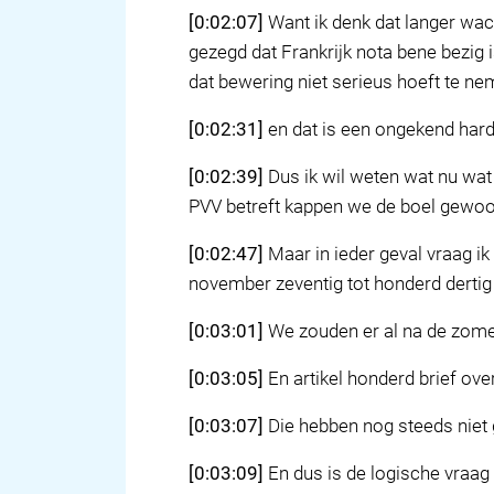
[0:02:07]
Want ik denk dat langer wach
gezegd dat Frankrijk nota bene bezig i
dat bewering niet serieus hoeft te nem
[0:02:31]
en dat is een ongekend harde
[0:02:39]
Dus ik wil weten wat nu wat
PVV betreft kappen we de boel gewoo
[0:02:47]
Maar in ieder geval vraag i
november zeventig tot honderd dertig
[0:03:01]
We zouden er al na de zomer
[0:03:05]
En artikel honderd brief over
[0:03:07]
Die hebben nog steeds niet 
[0:03:09]
En dus is de logische vraag i