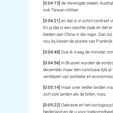
[0:04:13]
de Verenigde staten, Austra
ook Taiwan militair
[0:04:21]
en dat is in schril contrast
En ja dat is een slechte zaak en dat 
bieden aan China in die regio. Dan zu
nou bij kiezen de positie van Frankrijk 
[0:04:48]
Dus ik vraag de minister om d
[0:04:56]
in Brussel worden de eindcon
december maar één conclusie lijkt al 
verdiepen van politieke en economisch
[0:05:14]
maar over welke landen vraag
zich ook landen als de billen, roes,
[0:05:22]
Oekraine en het oorlogszuch
Nederland en de u voor toekomstbeeld