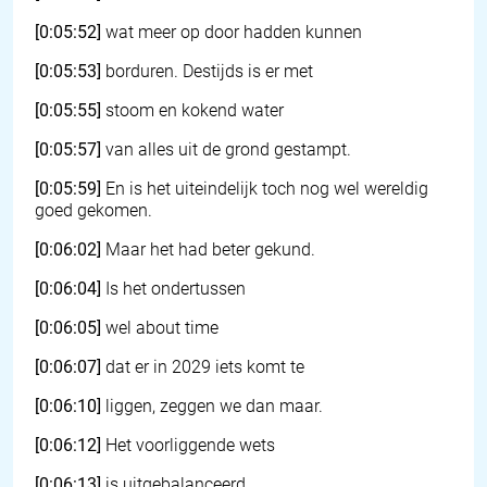
[0:05:52]
wat meer op door hadden kunnen
[0:05:53]
borduren. Destijds is er met
[0:05:55]
stoom en kokend water
[0:05:57]
van alles uit de grond gestampt.
[0:05:59]
En is het uiteindelijk toch nog wel wereldig
goed gekomen.
[0:06:02]
Maar het had beter gekund.
[0:06:04]
Is het ondertussen
[0:06:05]
wel about time
[0:06:07]
dat er in 2029 iets komt te
[0:06:10]
liggen, zeggen we dan maar.
[0:06:12]
Het voorliggende wets
[0:06:13]
is uitgebalanceerd.