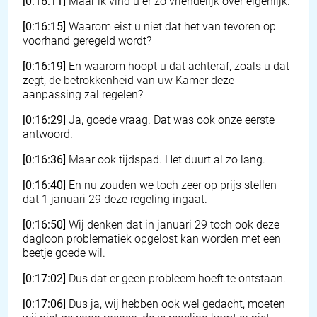
[0:16:11]
Maar ik vind u er zo vriendelijk over eigenlijk.
[0:16:15]
Waarom eist u niet dat het van tevoren op
voorhand geregeld wordt?
[0:16:19]
En waarom hoopt u dat achteraf, zoals u dat
zegt, de betrokkenheid van uw Kamer deze
aanpassing zal regelen?
[0:16:29]
Ja, goede vraag. Dat was ook onze eerste
antwoord.
[0:16:36]
Maar ook tijdspad. Het duurt al zo lang.
[0:16:40]
En nu zouden we toch zeer op prijs stellen
dat 1 januari 29 deze regeling ingaat.
[0:16:50]
Wij denken dat in januari 29 toch ook deze
dagloon problematiek opgelost kan worden met een
beetje goede wil.
[0:17:02]
Dus dat er geen probleem hoeft te ontstaan.
[0:17:06]
Dus ja, wij hebben ook wel gedacht, moeten