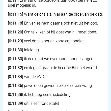
[0:11:12]
Maar onze oproep is dan ook voer hem zo
snel mogelijk in.
[0:11:15]
Want de crisis zijn al aan de orde van de dag.
[0:11:18]
En verlies hem daarna ook niet uit het oog.
[0:11:20]
Om te kijken of hij doet wat hij moet doen.
[0:11:23]
veel dank voor de korte en bondige
[0:11:30]
inleiding
[0:11:30]
ik denk dat we overgaan naar de vragen
[0:11:32]
en ik geef graag de heer De Bier het woord
[0:11:34]
van de VVD
[0:11:36]
ja we doen gewoon elke keer één vraag
[0:11:38]
ik heb nog één mededeling
[0:11:39]
dit is een ronde tafel