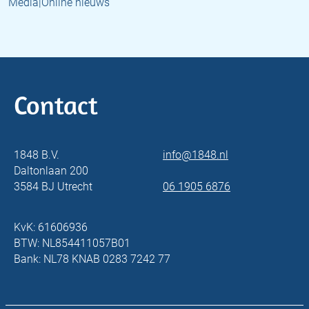
Media|Online nieuws
Contact
1848 B.V.
info@1848.nl
Daltonlaan 200
3584 BJ Utrecht
06 1905 6876
KvK: 61606936
BTW: NL854411057B01
Bank: NL78 KNAB 0283 7242 77