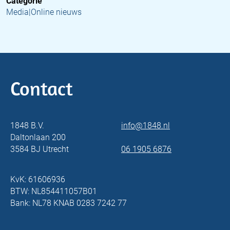
Categorie
Media|Online nieuws
Contact
1848 B.V.
info@1848.nl
Daltonlaan 200
3584 BJ Utrecht
06 1905 6876
KvK: 61606936
BTW: NL854411057B01
Bank: NL78 KNAB 0283 7242 77