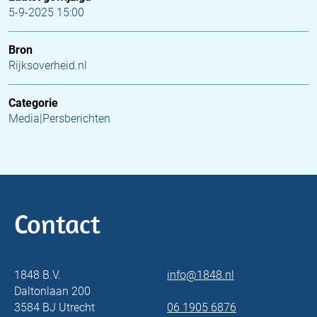
5-9-2025 15:00
Bron
Rijksoverheid.nl
Categorie
Media|Persberichten
Contact
1848 B.V.
info@1848.nl
Daltonlaan 200
3584 BJ Utrecht
06 1905 6876