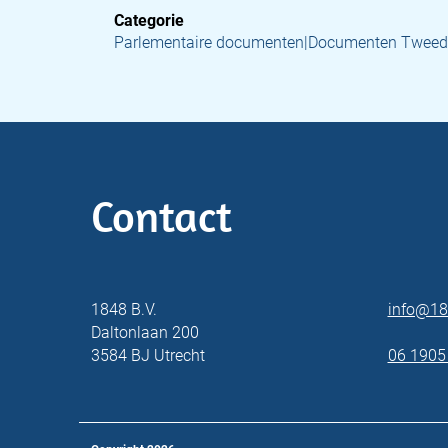
Categorie
Parlementaire documenten|Documenten Tweed
Contact
1848 B.V.
info@18
Daltonlaan 200
3584 BJ Utrecht
06 1905