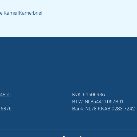
e Kamer|Kamerbrief
48.nl
KvK: 61606936
BTW: NL854411057B01
 6876
Bank: NL78 KNAB 0283 7242 