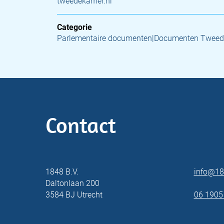
tweedekamer.nl
Categorie
Parlementaire documenten|Documenten Tweed
Contact
1848 B.V.
info@18
Daltonlaan 200
3584 BJ Utrecht
06 1905