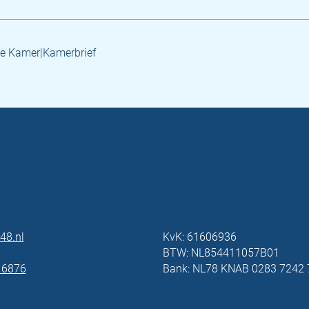
e Kamer|Kamerbrief
48.nl
KvK: 61606936
BTW: NL854411057B01
 6876
Bank: NL78 KNAB 0283 7242 