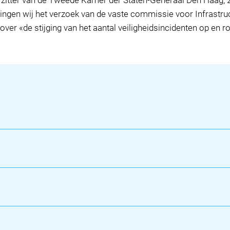
tter van de Tweede Kamer der Staten-Generaal Den Haag,
en wij het verzoek van de vaste commissie voor Infrastruct
over «de stijging van het aantal veiligheidsincidenten op en