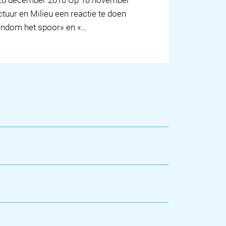
 20 december 2010 Op 18 november
uur en Milieu een reactie te doen
 rondom het spoor» en «…