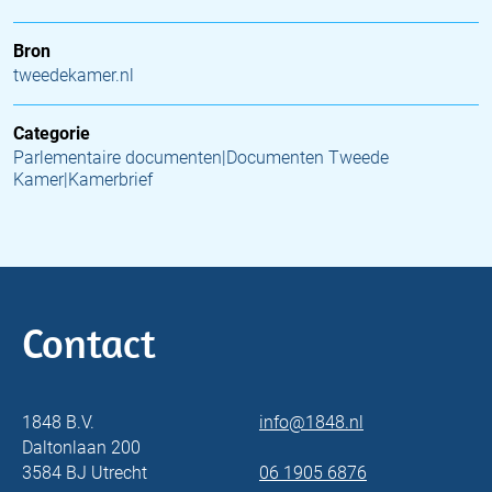
Bron
tweedekamer.nl
Categorie
Parlementaire documenten|Documenten Tweede
Kamer|Kamerbrief
Contact
1848 B.V.
info@1848.nl
Daltonlaan 200
3584 BJ Utrecht
06 1905 6876