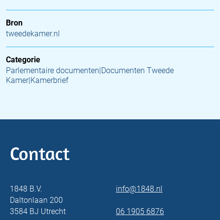
Bron
tweedekamer.nl
Categorie
Parlementaire documenten|Documenten Tweede
Kamer|Kamerbrief
Contact
1848 B.V.
info@1848.nl
Daltonlaan 200
3584 BJ Utrecht
06 1905 6876