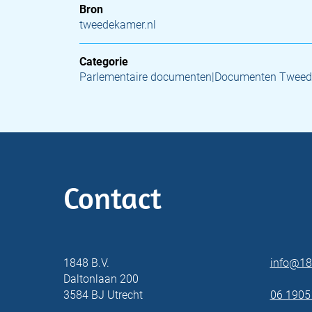
Bron
tweedekamer.nl
Categorie
Parlementaire documenten|Documenten Twee
Contact
1848 B.V.
info@18
Daltonlaan 200
3584 BJ Utrecht
06 1905