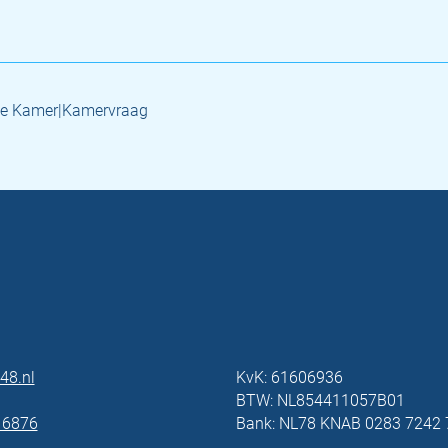
de Kamer|Kamervraag
48.nl
KvK: 61606936
BTW: NL854411057B01
 6876
Bank: NL78 KNAB 0283 7242 