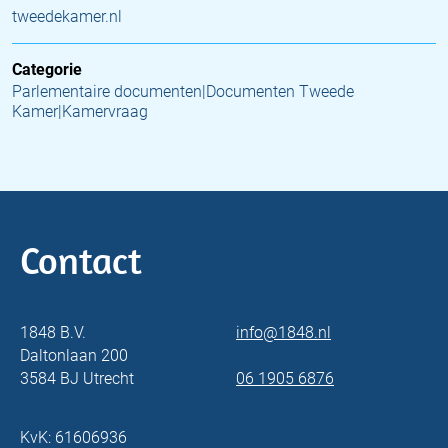
tweedekamer.nl
Categorie
Parlementaire documenten|Documenten Tweede
Kamer|Kamervraag
Contact
1848 B.V.
info@1848.nl
Daltonlaan 200
3584 BJ Utrecht
06 1905 6876
KvK: 61606936