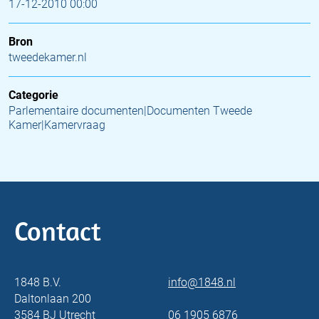
17-12-2010 00:00
Bron
tweedekamer.nl
Categorie
Parlementaire documenten|Documenten Tweede
Kamer|Kamervraag
Contact
1848 B.V.
info@1848.nl
Daltonlaan 200
3584 BJ Utrecht
06 1905 6876