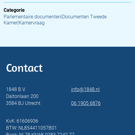
Categorie
Parlementaire documenten|Documenten Tweede
Kamer|Kamervraag
Contact
1848 B.V.
info@1848.nl
Daltonlaan 200
3584 BJ Utrecht
06 1905 6876
KvK: 61606936
BTW: NL854411057B01
Bank: NL78 KNAB 0283 7242 77