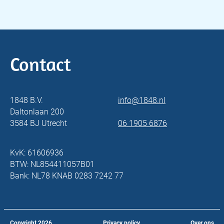
Contact
1848 B.V.
info@1848.nl
Daltonlaan 200
3584 BJ Utrecht
06 1905 6876
KvK: 61606936
BTW: NL854411057B01
Bank: NL78 KNAB 0283 7242 77
Copyright
2026
Privacy policy
Over ons