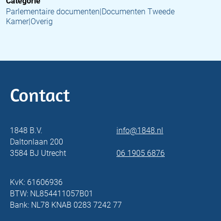
Categorie
Parlementaire documenten|Documenten Tweede
Kamer|Overig
Contact
1848 B.V.
info@1848.nl
Daltonlaan 200
3584 BJ Utrecht
06 1905 6876
KvK: 61606936
BTW: NL854411057B01
Bank: NL78 KNAB 0283 7242 77