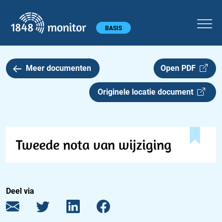
1848 monitor
Hoofdmenu
BASIS
Meer documenten
Open PDF
Originele locatie document
Tweede nota van wijziging
Deel via