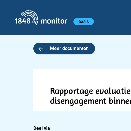
1848 monitor
Hoofdmenu
BASIS
Meer documenten
Rapportage evaluatieo
disengagement binnen 
Deel via