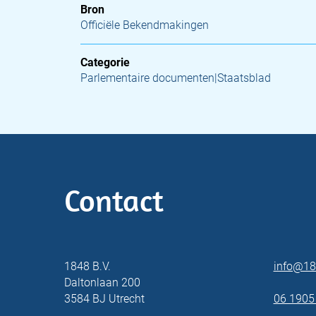
Bron
Officiële Bekendmakingen
Categorie
Parlementaire documenten|Staatsblad
Contact
1848 B.V.
info@18
Daltonlaan 200
3584 BJ Utrecht
06 1905