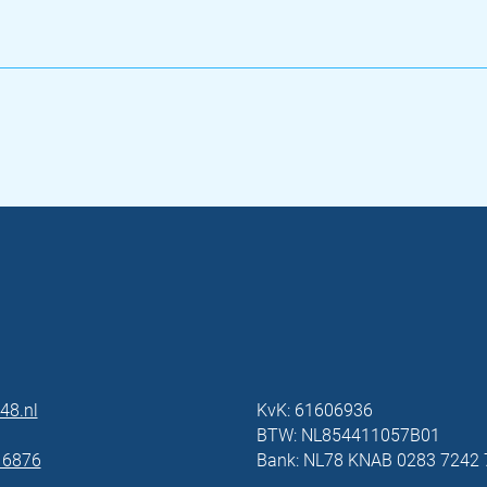
48.nl
KvK: 61606936
BTW: NL854411057B01
 6876
Bank: NL78 KNAB 0283 7242 