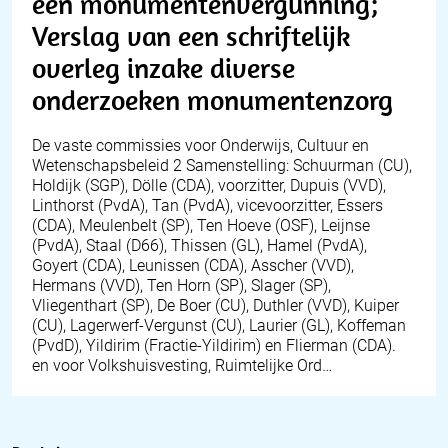
een monumentenvergunning;
Verslag van een schriftelijk
overleg inzake diverse
onderzoeken monumentenzorg
De vaste commissies voor Onderwijs, Cultuur en
Wetenschapsbeleid 2 Samenstelling: Schuurman (CU),
Holdijk (SGP), Dölle (CDA), voorzitter, Dupuis (VVD),
Linthorst (PvdA), Tan (PvdA), vicevoorzitter, Essers
(CDA), Meulenbelt (SP), Ten Hoeve (OSF), Leijnse
(PvdA), Staal (D66), Thissen (GL), Hamel (PvdA),
Goyert (CDA), Leunissen (CDA), Asscher (VVD),
Hermans (VVD), Ten Horn (SP), Slager (SP),
Vliegenthart (SP), De Boer (CU), Duthler (VVD), Kuiper
(CU), Lagerwerf-Vergunst (CU), Laurier (GL), Koffeman
(PvdD), Yildirim (Fractie-Yildirim) en Flierman (CDA).
en voor Volkshuisvesting, Ruimtelijke Ord…