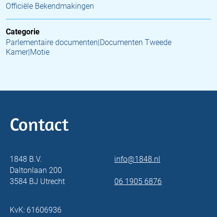
Officiële Bekendmakingen
Categorie
Parlementaire documenten|Documenten Tweede
Kamer|Motie
Contact
1848 B.V.
info@1848.nl
Daltonlaan 200
3584 BJ Utrecht
06 1905 6876
KvK: 61606936