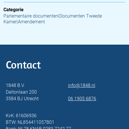
Categorie
Parlementaire documenten|Documenten Tweede
Kamer|Amendement
Contact
1848 B.V.
info@1848.nl
Daltonlaan 200
3584 BJ Utrecht
06 1905 6876
KvK: 61606936
BTW: NL854411057B01
Bank: NL78 KNAB 0283 7242 77