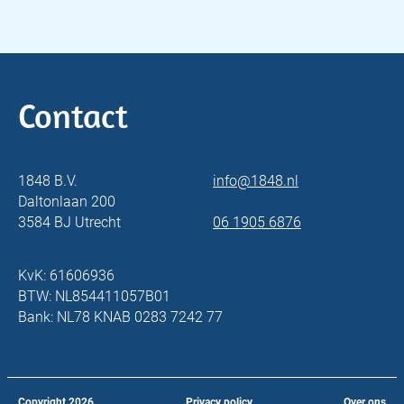
Contact
1848 B.V.
info@1848.nl
Daltonlaan 200
3584 BJ Utrecht
06 1905 6876
KvK: 61606936
BTW: NL854411057B01
Bank: NL78 KNAB 0283 7242 77
Copyright
2026
Privacy policy
Over ons