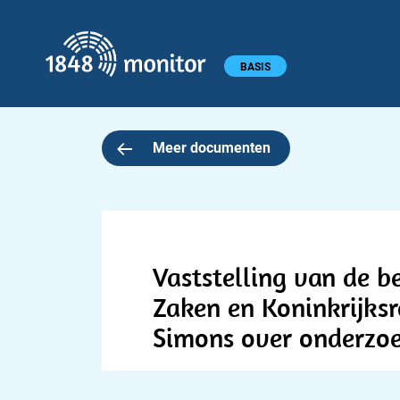
1848 monitor
Hoofdmenu
BASIS
Meer documenten
Vaststelling van de b
Zaken en Koninkrijksre
Simons over onderzoek