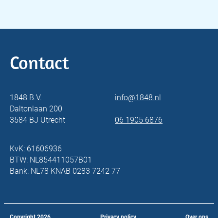
Contact
1848 B.V.
info@1848.nl
Daltonlaan 200
3584 BJ Utrecht
06 1905 6876
KvK: 61606936
BTW: NL854411057B01
Bank: NL78 KNAB 0283 7242 77
Copyright
2026
Privacy policy
Over ons