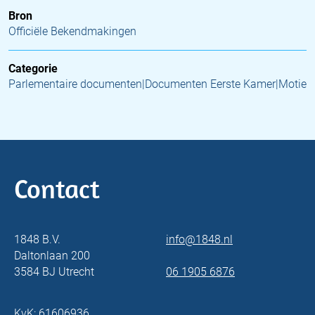
Bron
Officiële Bekendmakingen
Categorie
Parlementaire documenten|Documenten Eerste Kamer|Motie
Contact
1848 B.V.
info@1848.nl
Daltonlaan 200
3584 BJ Utrecht
06 1905 6876
KvK: 61606936