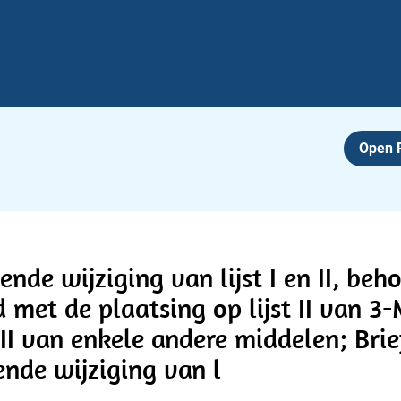
Open
de wijziging van lijst I en II, beho
 met de plaatsing op lijst II van 
n II van enkele andere middelen; Brie
nde wijziging van l