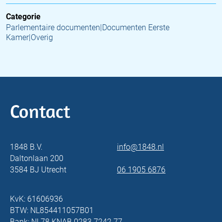
Categorie
Parlementaire documenten|Documenten Eerste
Kamer|Overig
Contact
1848 B.V.
info@1848.nl
Daltonlaan 200
3584 BJ Utrecht
06 1905 6876
KvK: 61606936
BTW: NL854411057B01
Bank: NL78 KNAB 0283 7242 77