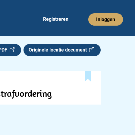
Registreren
Inloggen
 PDF
Originele locatie document
strafvordering