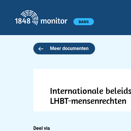
1848 monitor
Hoofdmenu
BASIS
Meer documenten
Internationale belei
LHBT-mensenrechten
Deel via