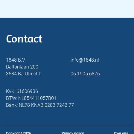
Contact
1848 B.V.
info@1848.nl
Daltonlaan 200
3584 BJ Utrecht
06 1905 6876
KvK: 61606936
BTW: NL854411057B01
Bank: NL78 KNAB 0283 7242 77
Copyright
2026
Privacy policy
Over ons