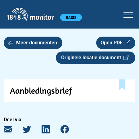
1848 monitor
Hoofdmenu
BASIS
Meer documenten
Open PDF
Originele locatie document
Aanbiedingsbrief
Deel via