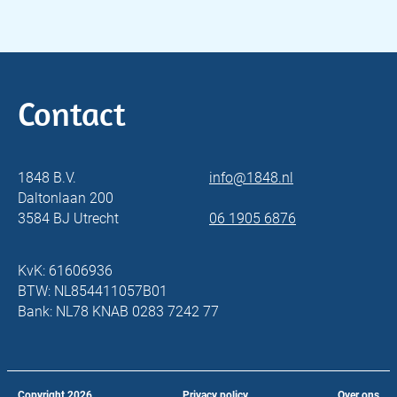
Contact
1848 B.V.
info@1848.nl
Daltonlaan 200
3584 BJ Utrecht
06 1905 6876
KvK: 61606936
BTW: NL854411057B01
Bank: NL78 KNAB 0283 7242 77
Copyright
2026
Privacy policy
Over ons