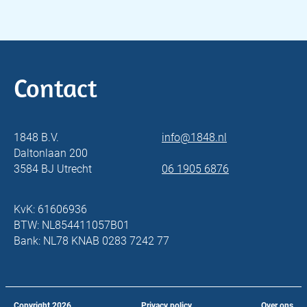
Contact
1848 B.V.
info@1848.nl
Daltonlaan 200
3584 BJ Utrecht
06 1905 6876
KvK: 61606936
BTW: NL854411057B01
Bank: NL78 KNAB 0283 7242 77
Copyright
2026
Privacy policy
Over ons