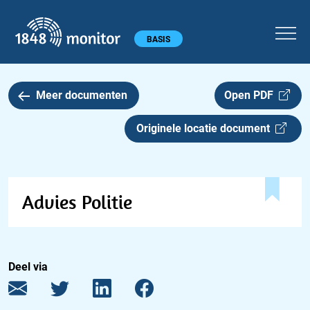
1848 monitor
Hoofdmenu
BASIS
Meer documenten
Open PDF
Originele locatie document
Advies Politie
Deel via