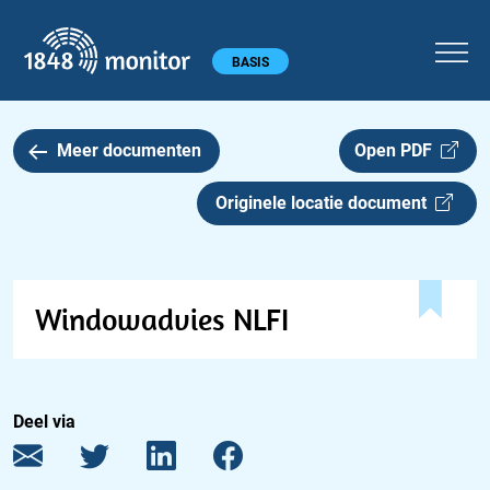
1848 monitor
Hoofdmenu
BASIS
Meer documenten
Open PDF
Originele locatie document
Windowadvies NLFI
Deel via