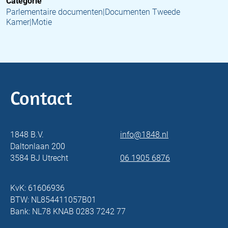
Categorie
Parlementaire documenten|Documenten Tweede
Kamer|Motie
Contact
1848 B.V.
info@1848.nl
Daltonlaan 200
3584 BJ Utrecht
06 1905 6876
KvK: 61606936
BTW: NL854411057B01
Bank: NL78 KNAB 0283 7242 77