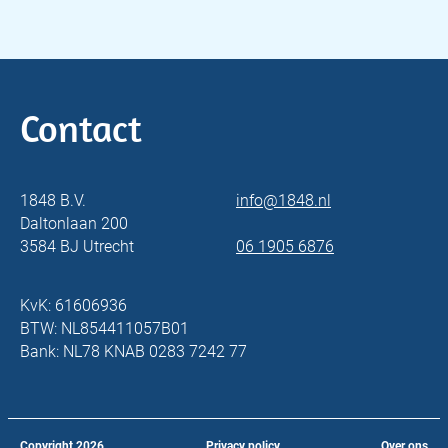
Contact
1848 B.V.
info@1848.nl
Daltonlaan 200
3584 BJ Utrecht
06 1905 6876
KvK: 61606936
BTW: NL854411057B01
Bank: NL78 KNAB 0283 7242 77
Copyright
2026
Privacy policy
Over ons